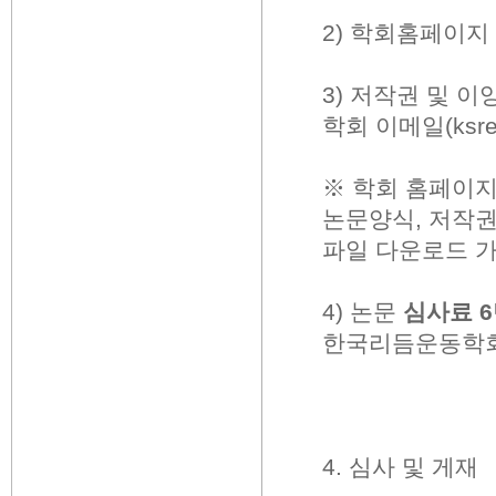
2)
학회홈페이지
3)
저작권 및 이
학회 이메일
(ksr
※
학회 홈페이
논문양식
,
저작권
파일 다운로드 
4)
논문
심사료
6
한국리듬운동학
4.
심사 및 게재