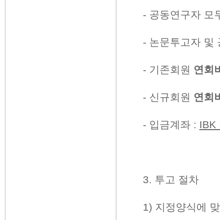
-
공동연구자 모
-
논문투고자 및 
-
기존회원
연회
-
신규회원
연회
-
입금계좌
:
IBK
3.
투고 절차
1)
지정양식에 맞