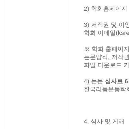
2)
학회홈페이지
3)
저작권 및 이
학회 이메일
(ksr
※
학회 홈페이
논문양식
,
저작권
파일 다운로드 
4)
논문
심사료
6
한국리듬운동학
4.
심사 및 게재