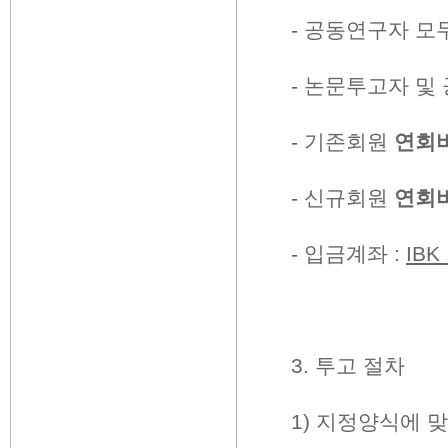
-
공동연구자 모
-
논문투고자 및 
-
기존회원
연회
-
신규회원
연회
-
입금계좌
:
IBK
3.
투고 절차
1)
지정양식에 맞