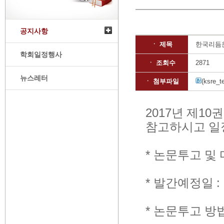
공지사항
ㆍ 제목
한국리듬운
학회일정행사
ㆍ 조회수
2871
뉴스레터
ㆍ 첨부파일
(ksre_t
2017
년 제
10
참고하시고 일
*
논문투고 및
*
발간예정일
:
*
논문투고 방